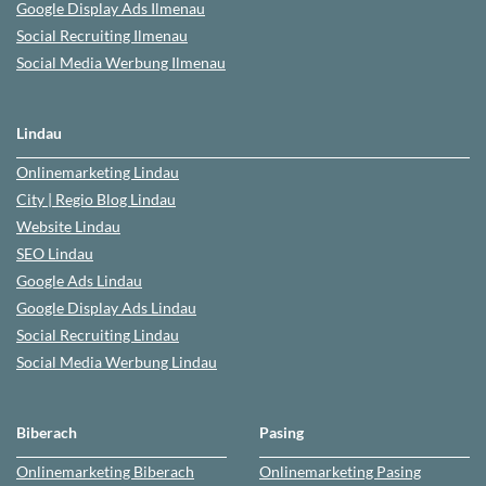
Google Display Ads Ilmenau
Social Recruiting Ilmenau
Social Media Werbung
Ilmenau
Lindau
Onlinemarketing
Lindau
City | Regio Blog
Lindau
Website
Lindau
SEO
Lindau
Google Ads
Lindau
Google Display Ads Lindau
Social Recruiting
Lindau
Social Media Werbung
Lindau
Biberach
Pasing
Onlinemarketing
Biberach
Onlinemarketing
Pasing