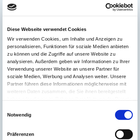
Persönlicher Kampagnenmanager
Diese Webseite verwendet Cookies
Abstimmung: quartalsweise
Wir verwenden Cookies, um Inhalte und Anzeigen zu
personalisieren, Funktionen für soziale Medien anbieten
zu können und die Zugriffe auf unsere Website zu
umfangreiche Websiteanalyse
analysieren. Außerdem geben wir Informationen zu Ihrer
Verwendung unserer Website an unsere Partner für
soziale Medien, Werbung und Analysen weiter. Unsere
Konkurrenzanalyse
Partner führen diese Informationen möglicherweise mit
weiteren Daten zusammen, die Sie ihnen bereitgestellt
haben oder die sie im Rahmen Ihrer Nutzung der Dienste
Erstellung von bis zu 18 SEO/GEO-Texten für Ihre
gesammelt haben.
Einwilligungsauswahl
Website
Notwendig
Erstellung von bis zu 18 Landingpages für Ihre
Website
Präferenzen