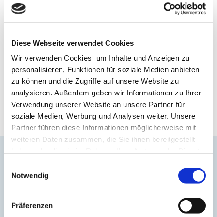
Blick
Diese Webseite verwendet Cookies
Wir verwenden Cookies, um Inhalte und Anzeigen zu
personalisieren, Funktionen für soziale Medien anbieten
zu können und die Zugriffe auf unsere Website zu
analysieren. Außerdem geben wir Informationen zu Ihrer
Verwendung unserer Website an unsere Partner für
soziale Medien, Werbung und Analysen weiter. Unsere
Partner führen diese Informationen möglicherweise mit
weiteren Daten zusammen, die Sie ihnen bereitgestellt
haben oder die sie im Rahmen Ihrer Nutzung der Dienste
Lassen Sie uns Ihre Sichtbarkeit
gesammelt haben.
Einwilligungsauswahl
steigern!
Notwendig
Barbara Franke – Ihre Expertin vor Ort
Präferenzen
Sie suchen nach einem Partner, der Ihr Unternehmen auf dem