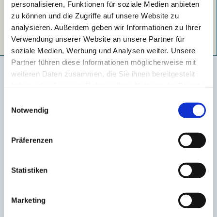
personalisieren, Funktionen für soziale Medien anbieten
zu können und die Zugriffe auf unsere Website zu
IHR PERSÖNLICHES UNTERNEHMENSPROFIL
analysieren. Außerdem geben wir Informationen zu Ihrer
Verwendung unserer Website an unsere Partner für
70 € / Jahr
soziale Medien, Werbung und Analysen weiter. Unsere
Partner führen diese Informationen möglicherweise mit
Lassen Sie uns Ihr digitales
weiteren Daten zusammen, die Sie ihnen bereitgestellt
haben oder die sie im Rahmen Ihrer Nutzung der Dienste
Schaufenster auf dem City | Regio
gesammelt haben.
Einwilligungsauswahl
Blog in Ilmenau einrichten!
Notwendig
Barbara Franke – Ihre Expertin vor Ort
Präferenzen
Sie suchen nach einem Partner, der Ihr Unternehmen auf dem
Weg in die digitale Zukunft zielführend begleitet? Bei mir
Statistiken
sind Sie an der richtigen Adresse.
Als Expertin für Digitalisierung bin ich Teil der
Marketing
Unternehmensfamilie krick.com.