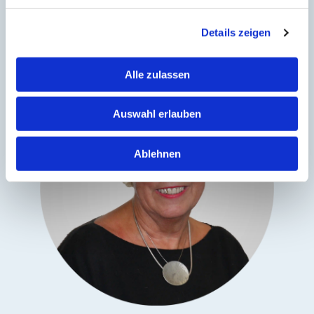
Sie haben Fragen? Rufen Sie mich an:
0171
Details zeigen
8651524
Alle zulassen
Auswahl erlauben
Ablehnen