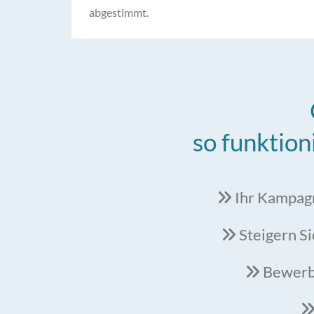
abgestimmt.
so funktion
Ihr Kampagn

Steigern Si

Bewerbe
