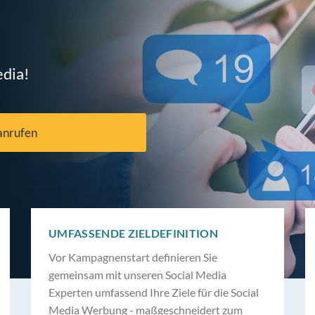
edia!
anrufen
UMFASSENDE ZIELDEFINITION
Vor Kampagnenstart definieren Sie
gemeinsam mit unseren Social Media
Experten umfassend Ihre Ziele für die Social
Media Werbung - maßgeschneidert zum